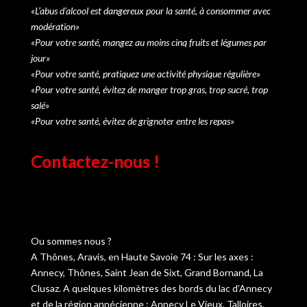
«L’abus d’alcool est dangereux pour la santé, à consommer avec
modération»
«Pour votre santé, mangez au moins cinq fruits et légumes par
jour»
«Pour votre santé, pratiquez une activité physique régulière»
«Pour votre santé, évitez de manger trop gras, trop sucré, trop
salé»
«Pour votre santé, évitez de grignoter entre les repas»
Contactez-nous !
[contact-form-7 id="3111" title="Formulaire de contact
1"]
Ou sommes nous ?
A Thônes, Aravis, en Haute Savoie 74 : Sur les axes :
Annecy, Thônes, Saint Jean de Sixt, Grand Bornand, La
Clusaz. A quelques kilomètres des bords du lac d’Annecy
et de la région annécienne : Annecy Le Vieux, Talloires,