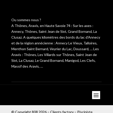
[contact-form-7 id="3111" title="Formulaire de contact
1"]
Ou sommes nous ?
A Thônes, Aravis, en Haute Savoie 74 : Sur les axes :
Annecy, Thônes, Saint Jean de Sixt, Grand Bornand, La
Clusaz. A quelques kilomètres des bords du lac d’Annecy
et de la région annécienne : Annecy Le Vieux, Talloires,
Menthon Saint Bernard, Veyrier du Lac, Doussard, … Les
Aravis : Thônes, Les Villards sur Thônes, Saint Jean de
Sixt, La Clusaz, Le Grand Bornand, Manigod, Les Clefs,
Massif des Aravis, …
© Copyright
808
2026 –
Clients factory
–
Pisciniste